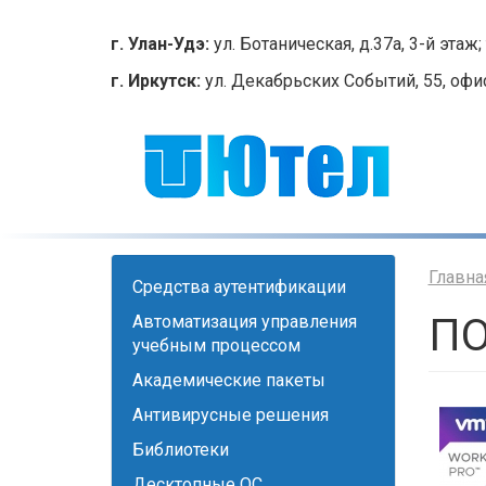
Перейти
к
г. Улан-Удэ:
ул. Ботаническая, д.37а, 3-й этаж; 
основному
г. Иркутск:
ул. Декабрьских Событий, 55, офис 2
содержанию
Главна
Cредства аутентификации
ПО
Автоматизация управления
учебным процессом
Академические пакеты
Антивирусные решения
Библиотеки
Десктопные ОС