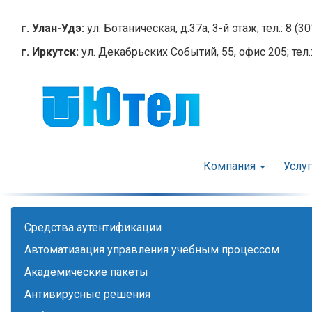
Перейти
к
г. Улан-Удэ:
ул. Ботаническая, д.37а, 3-й этаж; тел.: 8 (3
основному
г. Иркутск:
ул. Декабрьских Событий, 55, офис 205; тел.:
содержанию
Компания
Услу
Cредства аутентификации
Автоматизация управления учебным процессом
Академические пакеты
Антивирусные решения