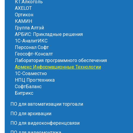
КТ:Алкоголь
AXELOT
Ортикон
КАМИН
Группа Алтэй
АРБИС: Прикладные решения
1С-АналитИКС
Персонал Софт
Геософт-Консалт
Лаборатория программного обеспечения
Армекс Информационные Технологии
1С-Совместно
НПЦ Прогтехника
СофтБаланс
Битрикс
ПО для автоматизации торговли
ПО для архивации
ПО для видеоконференцсвязи
ПО для видеомонтажа