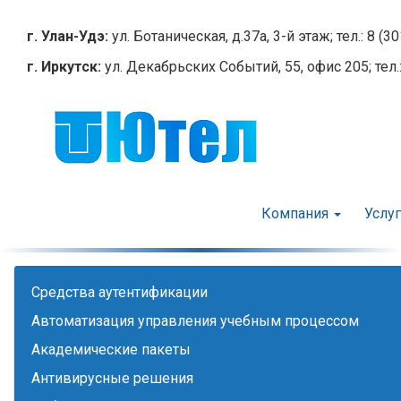
Перейти
к
г. Улан-Удэ:
ул. Ботаническая, д.37а, 3-й этаж; тел.: 8 (3
основному
г. Иркутск:
ул. Декабрьских Событий, 55, офис 205; тел.:
содержанию
Компания
Услу
Cредства аутентификации
Автоматизация управления учебным процессом
Академические пакеты
Антивирусные решения