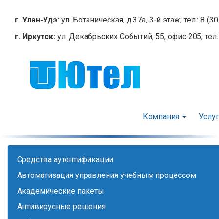
Перейти
к
г. Улан-Удэ:
ул. Ботаническая, д.37а, 3-й этаж; тел.: 8 (3
основному
г. Иркутск:
ул. Декабрьских Событий, 55, офис 205; тел.:
содержанию
Компания
Услу
Cредства аутентификации
Автоматизация управления учебным процессом
Академические пакеты
Антивирусные решения