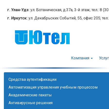
Перейти
к
г. Улан-Удэ:
ул. Ботаническая, д.37а, 3-й этаж; тел.: 8 (3
основному
г. Иркутск:
ул. Декабрьских Событий, 55, офис 205; тел.:
содержанию
Компания
Услу
Cредства аутентификации
Автоматизация управления учебным процессом
Академические пакеты
Антивирусные решения