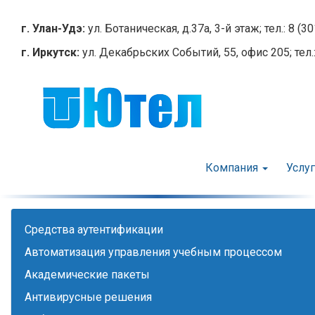
Перейти
к
г. Улан-Удэ:
ул. Ботаническая, д.37а, 3-й этаж; тел.: 8 (3
основному
г. Иркутск:
ул. Декабрьских Событий, 55, офис 205; тел.:
содержанию
Компания
Услу
Cредства аутентификации
Автоматизация управления учебным процессом
Академические пакеты
Антивирусные решения