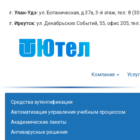
Перейти
к
г. Улан-Удэ:
ул. Ботаническая, д.37а, 3-й этаж; тел.: 8 (3
основному
г. Иркутск:
ул. Декабрьских Событий, 55, офис 205; тел.:
содержанию
Компания
Услу
Cредства аутентификации
Автоматизация управления учебным процессом
Академические пакеты
Антивирусные решения