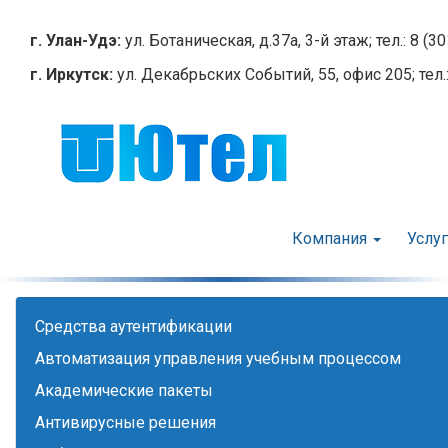
Перейти
к
г. Улан-Удэ:
ул. Ботаническая, д.37а, 3-й этаж; тел.: 8 (3
основному
г. Иркутск:
ул. Декабрьских Событий, 55, офис 205; тел.:
содержанию
Компания
Услу
Cредства аутентификации
Автоматизация управления учебным процессом
Академические пакеты
Антивирусные решения