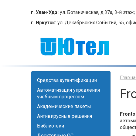
Перейти
к
г. Улан-Удэ:
ул. Ботаническая, д.37а, 3-й этаж; 
основному
г. Иркутск:
ул. Декабрьских Событий, 55, офис 2
содержанию
Главна
Cредства аутентификации
Fr
Автоматизация управления
учебным процессом
Академические пакеты
Frontol
Антивирусные решения
автома
Библиотеки
общест
Десктопные ОС