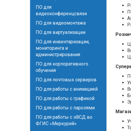
Р
ПО для
П
видеоконференцсвязи
А
ПО для видеомонтажа
Р
ПО для виртуализации
Розни
ПО для инвентаризации,
Ц
мониторинга и
В
администрирования
Ц
ПО для корпоративного
Супер
обучения
П
ПО для почтовых серверов
У
ПО для работы с анимацией
В
Б
ПО для работы с графикой
Э
ПО для работы с паролями
Магази
ПО для работы с эВСД во
У
ФГИС «Меркурий»
Т