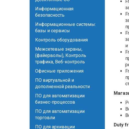
F
з
Информационная
F
безопасность
з
Информационные системы:
п
базы и сервисы
F
з
Контроль оборудования
и
Межсетевые экраны,
F
(файерволы), Контроль
п
трафика, Веб-контроль
р
Офисные приложения
F
п
ПО виртуальной и
с
дополненной реальности
Магаз
ПО для автоматизации
бизнес-процессов
Р
В
ПО для автоматизации
В
торговли
Duty f
ПО для архивации