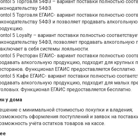
rontol 5 Торговля 54ФЗ – вариант поставки полностью соот
аконодательству 54ФЗ.
rontol 5 Торговля ЕГАИС- вариант поставки полностью соот
аконодательству 54ФЗ и позволяет продавать алкогольную
родукцию.
rontol 5 Loyalty – вариант поставки полностью соответствуе
аконодательству 54ФЗ, позволяет продавать алкогольную
 включает в себя системы лояльности.
rontol 5 Ресторан ЕГАИС- вариант поставки полностью соот
родавать алкогольную продукцию, подходит для крупных п
есторанов. Функционал ЕГАИС предоставляется бесплатно.
rontol 5 Кафе ЕГАИС- вариант поставки полностью соответс
родавать алкогольную продукцию, подходит для малых пре
толовых. Функционал ЕГАИС предоставляется бесплатно.
ин у дома
ешение с минимальной стоимостью покупки и владения;
озможность оформления поступлений и заявок на поставки 
озможность учёта остатков товаров на кассе.
ree