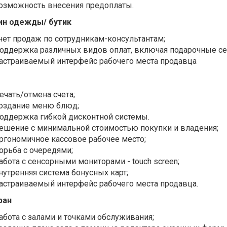
озможность внесения предоплаты.
ин одежды/ бутик
чет продаж по сотрудникам-консультантам;
оддержка различных видов оплат, включая подарочные се
астраиваемый интерфейс рабочего места продавца
ечать/отмена счета;
оздание меню блюд;
оддержка гибкой дисконтной системы.
ешение с минимальной стоимостью покупки и владения;
ргономичное кассовое рабочее место;
орьба с очередями;
абота с сенсорными мониторами - touch screen;
нутренняя система бонусных карт;
астраиваемый интерфейс рабочего места продавца.
ран
абота с залами и точками обслуживания;