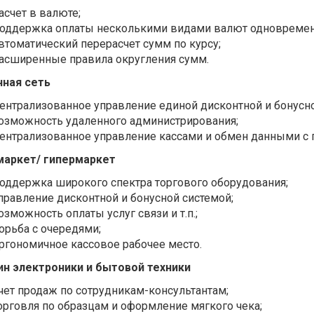
асчет в валюте;
оддержка оплаты несколькими видами валют одновремен
втоматический перерасчет сумм по курсу;
асширенные правила округления сумм.
чная сеть
ентрализованное управление единой дисконтной и бонусно
озможность удаленного администрирования;
ентрализованное управление кассами и обмен данными с п
маркет/ гипермаркет
оддержка широкого спектра торгового оборудования;
правление дисконтной и бонусной системой;
озможность оплаты услуг связи и т.п.;
орьба с очередями;
ргономичное кассовое рабочее место.
н электроники и бытовой техники
чет продаж по сотрудникам-консультантам;
орговля по образцам и оформление мягкого чека;