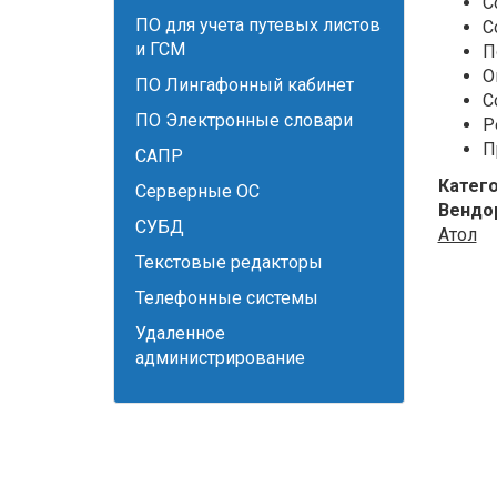
С
ПО для учета путевых листов
С
и ГСМ
П
О
ПО Лингафонный кабинет
С
ПО Электронные словари
Р
П
САПР
Катег
Серверные ОС
Вендо
СУБД
Атол
Текстовые редакторы
Телефонные системы
Удаленное
администрирование