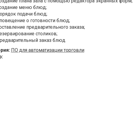
оздание плана зала с помощью редактора экранных форм;
оздание меню блюд;
орядок подачи блюд;
повещение о готовности блюд;
оставление предварительного заказа;
езервирование столиков;
редварительный заказ блюд.
ория:
ПО для автоматизации торговли
р: