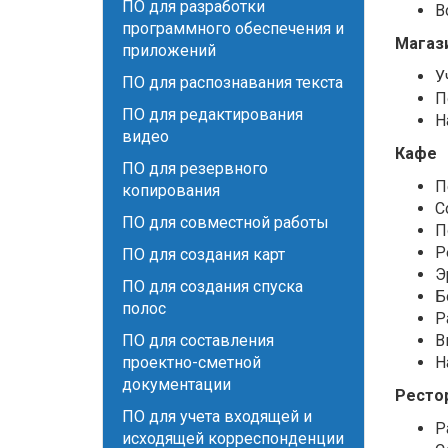
ПО для разработки
В
программного обеспечения и
Магаз
приложений
У
ПО для распознавания текста
П
ПО для редактирования
Н
видео
Кафе
ПО для резервного
П
копирования
С
ПО для совместной работы
П
Р
ПО для создания карт
Э
ПО для создания спуска
Б
полос
Р
ПО для составления
В
проектно-сметной
Н
документации
Ресто
ПО для учета входящей и
Р
исходящей корреспонденции