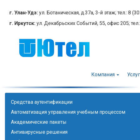
Перейти
к
г. Улан-Удэ:
ул. Ботаническая, д.37а, 3-й этаж; тел.: 8 (3
основному
г. Иркутск:
ул. Декабрьских Событий, 55, офис 205; тел.:
содержанию
Компания
Услу
Cредства аутентификации
Автоматизация управления учебным процессом
Академические пакеты
Антивирусные решения