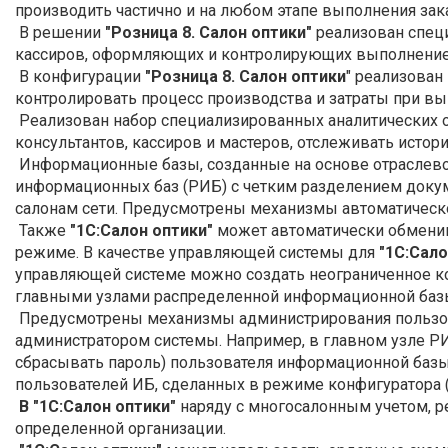
производить частично и на любом этапе выполнения зака
В решении
"Розница 8. Салон оптики"
реализован специ
кассиров, оформляющих и контролирующих выполнение 
В конфигурации
"Розница 8. Салон оптики
" реализован
контролировать процесс производства и затраты при вы
Реализован набор специализированных аналитических о
консультантов, кассиров и мастеров, отслеживать истор
Информационные базы, созданные на основе отраслев
информационных баз (РИБ) с четким разделением докум
салонам сети. Предусмотрены механизмы автоматическ
Также
"1С:Салон оптики"
может автоматически обменив
режиме. В качестве управляющей системы для
"1С:Сало
управляющей системе можно создать неограниченное к
главными узлами распределенной информационной баз
Предусмотрены механизмы администрирования пользов
администратором системы. Например, в главном узле РИ
сбрасывать пароль) пользователя информационной базы 
пользователей ИБ, сделанных в режиме конфигуратора (
В "1С:Салон оптики"
наряду с многосалонным учетом, р
определенной организации.