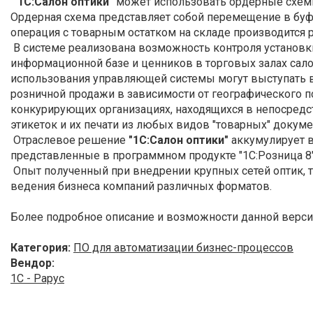
"1С:Салон оптики"
может использовать ордерные схемы 
Ордерная схема представляет собой перемещение в буфе
операция с товарным остатком на складе производится
В системе реализована возможность контроля установки 
информационной базе и ценников в торговых залах сало
использования управляющей системы могут выступать в
розничной продажи в зависимости от географического п
конкурирующих организациях, находящихся в непосредс
этикеток и их печати из любых видов "товарных" докуме
Отраслевое решение
"1С:Салон оптики"
аккумулирует в
представленные в программном продукте "1С:Розница 8
Опыт полученный при внедрении крупных сетей оптик, 
ведения бизнеса компаний различных форматов.
Более подробное описание и возможности данной верс
Категория:
ПО для автоматизации бизнес-процессов
Вендор:
1С - Рарус