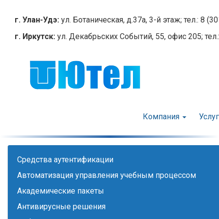
Перейти
к
г. Улан-Удэ:
ул. Ботаническая, д.37а, 3-й этаж; тел.: 8 (3
основному
г. Иркутск:
ул. Декабрьских Событий, 55, офис 205; тел.:
содержанию
Компания
Услу
Cредства аутентификации
Автоматизация управления учебным процессом
Академические пакеты
Антивирусные решения