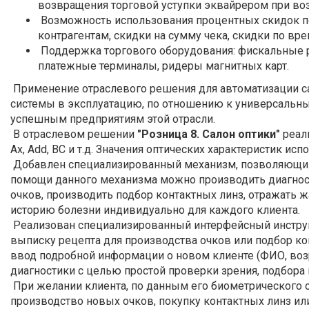
возвращения торговой уступки эквайрером при воз
Возможность использования процентных скидок по
контрагентам, скидки на сумму чека, скидки по вре
Поддержка торгового оборудования: фискальные р
платежные терминалы, ридеры магнитных карт.
Применение отраслевого решения для автоматизации сал
системы в эксплуатацию, по отношению к универсальны
успешным предприятиям этой отрасли.
В отраслевом решении
"Розница 8. Салон оптики"
реали
Ax, Add, BC и т.д. Значения оптических характеристик 
Добавлен специализированный механизм, позволяющий 
помощи данного механизма можно производить диагност
очков, производить подбор контактных линз, отражать 
историю болезни индивидуально для каждого клиента.
Реализован специализированный интерфейсный инструме
выписку рецепта для производства очков или подбор к
ввод подробной информации о новом клиенте (ФИО, возр
диагностики с целью простой проверки зрения, подбора
При желании клиента, по данным его биометрического о
производство новых очков, покупку контактных линз или