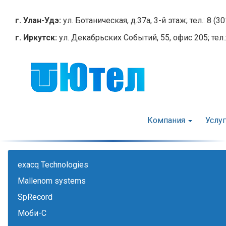
Перейти
к
г. Улан-Удэ:
ул. Ботаническая, д.37а, 3-й этаж; тел.: 8 (3
основному
г. Иркутск:
ул. Декабрьских Событий, 55, офис 205; тел.:
содержанию
Компания
Услу
exacq Technologies
Mallenom systems
SpRecord
Моби-С