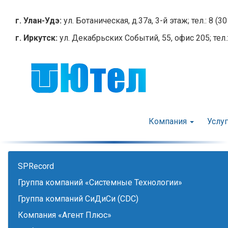
Перейти
к
г. Улан-Удэ:
ул. Ботаническая, д.37а, 3-й этаж; тел.: 8 (3
основному
г. Иркутск:
ул. Декабрьских Событий, 55, офис 205; тел.:
содержанию
Компания
Услу
SPRecord
Группа компаний «Системные Технологии»
Группа компаний СиДиСи (CDC)
Компания «Агент Плюс»