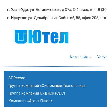
Перейти
к
г. Улан-Удэ:
ул. Ботаническая, д.37а, 3-й этаж; тел.: 8 (3
основному
г. Иркутск:
ул. Декабрьских Событий, 55, офис 205; тел.:
содержанию
Компания
Услу
SPRecord
Группа компаний «Системные Технологии»
Группа компаний СиДиСи (CDC)
Компания «Агент Плюс»